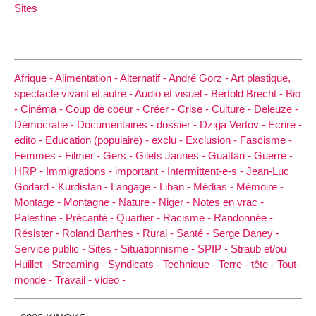
Sites
Afrique -
Alimentation -
Alternatif -
André Gorz -
Art plastique,
spectacle vivant et autre -
Audio et visuel -
Bertold Brecht -
Bio
-
Cinéma -
Coup de coeur -
Créer -
Crise -
Culture -
Deleuze -
Démocratie -
Documentaires -
dossier -
Dziga Vertov -
Ecrire -
edito -
Education (populaire) -
exclu -
Exclusion -
Fascisme -
Femmes -
Filmer -
Gers -
Gilets Jaunes -
Guattari -
Guerre -
HRP -
Immigrations -
important -
Intermittent-e-s -
Jean-Luc
Godard -
Kurdistan -
Langage -
Liban -
Médias -
Mémoire -
Montage -
Montagne -
Nature -
Niger -
Notes en vrac -
Palestine -
Précarité -
Quartier -
Racisme -
Randonnée -
Résister -
Roland Barthes -
Rural -
Santé -
Serge Daney -
Service public -
Sites -
Situationnisme -
SPIP -
Straub et/ou
Huillet -
Streaming -
Syndicats -
Technique -
Terre -
tête -
Tout-
monde -
Travail -
video -