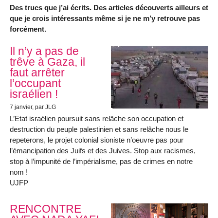
Des trucs que j’ai écrits. Des articles découverts ailleurs et
que je crois intéressants même si je ne m’y retrouve pas
forcément.
Articles les plus récents
Il n’y a pas de
trêve à Gaza, il
faut arrêter
l’occupant
israélien !
7 janvier
, par JLG
L’Etat israélien poursuit sans relâche son occupation et
destruction du peuple palestinien et sans relâche nous le
repeterons, le projet colonial sioniste n’oeuvre pas pour
l’émancipation des Juifs et des Juives. Stop aux racismes,
stop à l’impunité de l’impérialisme, pas de crimes en notre
nom !
UJFP
RENCONTRE