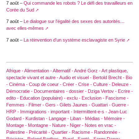
7 août –
Qui commande les robots ? Le défi des travailleurs en
Corée du Sud
7 août –
Le dialogue sur l’égalité des sexes des autorités…
avec elles-mêmes
7 août –
La réinvention d’un système esclavagiste en Syrie
Afrique -
Alimentation -
Alternatif -
André Gorz -
Art plastique,
spectacle vivant et autre -
Audio et visuel -
Bertold Brecht -
Bio
-
Cinéma -
Coup de coeur -
Créer -
Crise -
Culture -
Deleuze -
Démocratie -
Documentaires -
dossier -
Dziga Vertov -
Ecrire -
edito -
Education (populaire) -
exclu -
Exclusion -
Fascisme -
Femmes -
Filmer -
Gers -
Gilets Jaunes -
Guattari -
Guerre -
HRP -
Immigrations -
important -
Intermittent-e-s -
Jean-Luc
Godard -
Kurdistan -
Langage -
Liban -
Médias -
Mémoire -
Montage -
Montagne -
Nature -
Niger -
Notes en vrac -
Palestine -
Précarité -
Quartier -
Racisme -
Randonnée -
Résister -
Roland Barthes -
Rural -
Santé -
Serge Daney -