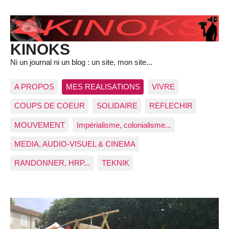
KINOKS
Ni un journal ni un blog : un site, mon site...
A PROPOS
MES REALISATIONS
VIVRE
COUPS DE COEUR
SOLIDAIRE
REFLECHIR
MOUVEMENT
Impérialisme, colonialisme...
MEDIA, AUDIO-VISUEL & CINEMA
RANDONNER, HRP...
TEKNIK