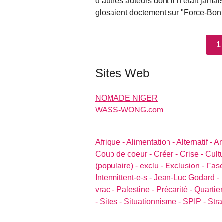
d’autres auteurs dont il n’était jam
glosaient doctement sur "Force-Bon
1
Sites Web
NOMADE NIGER
WASS-WONG.com
Afrique -
Alimentation -
Alternatif -
An
Coup de coeur -
Créer -
Crise -
Cult
(populaire) -
exclu -
Exclusion -
Fas
Intermittent-e-s -
Jean-Luc Godard -
vrac -
Palestine -
Précarité -
Quartier
-
Sites -
Situationnisme -
SPIP -
Stra