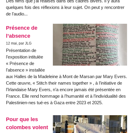
Des films que j’ai réalisés dans des cadres divers. Il y aura
quelques fois des réflexions à leur sujet. On peut y rencontrer
de l’audio...
Présence de
l’absence
12 mai, par JLG
Présentation de
l’exposition intitulée
« Présence de
l’absence » installée
aux Halles de la Madeleine à Mont de Marsan par Mary Evers.
Cette œuvre, « Stitch their names together » , à l’initiative de
l’Irlandaise Mary Evers, n’a encore jamais été présentée en
France. Elle rend hommage à l’humanité et à l’individualité des
Palestinien-nes tué-es à Gaza entre 2023 et 2025.
Pour que les
colombes volent