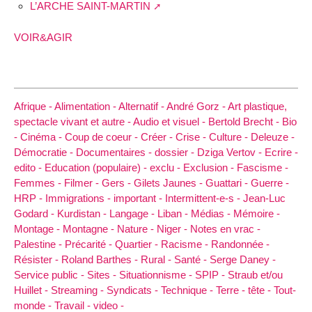
L’ARCHE SAINT-MARTIN
VOIR&AGIR
Afrique -
Alimentation -
Alternatif -
André Gorz -
Art plastique,
spectacle vivant et autre -
Audio et visuel -
Bertold Brecht -
Bio
-
Cinéma -
Coup de coeur -
Créer -
Crise -
Culture -
Deleuze -
Démocratie -
Documentaires -
dossier -
Dziga Vertov -
Ecrire -
edito -
Education (populaire) -
exclu -
Exclusion -
Fascisme -
Femmes -
Filmer -
Gers -
Gilets Jaunes -
Guattari -
Guerre -
HRP -
Immigrations -
important -
Intermittent-e-s -
Jean-Luc
Godard -
Kurdistan -
Langage -
Liban -
Médias -
Mémoire -
Montage -
Montagne -
Nature -
Niger -
Notes en vrac -
Palestine -
Précarité -
Quartier -
Racisme -
Randonnée -
Résister -
Roland Barthes -
Rural -
Santé -
Serge Daney -
Service public -
Sites -
Situationnisme -
SPIP -
Straub et/ou
Huillet -
Streaming -
Syndicats -
Technique -
Terre -
tête -
Tout-
monde -
Travail -
video -