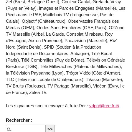
Zef (Brest, Bretagne Ouest), Couleur Cantal, Greta du Velay
(Puys en Velay), Images et Paroles Engagées (Marseille), Les
Pieds dans le PAF, Maillebois TV (Longuenesse, Pas de
Calais), Objectif (Châteauroux), Observatoire Français des
Médias (OFM), Ondes Sans Frontières (OSF, Paris), O2Zone
TV Marseille (Airbel, La Garde, Consolat Mirabeau, Roy
d’Espagne, Aix-en-Provence), Pacavision (Marseille), Riv’
Nord (Saint Denis), SPID (Soutien à la Production
Indépendante de Documentaires, Aubagne), Télé Bocal
(Paris), Télé Combrailles (Puy de Dôme), Télévision Générale
Brestoise (TGB), Télé Millevaches (Plateau de Millevaches),
la Télévision Paysanne (Lyon), Trégor Vidéo (Côte d’Armor),
TLC (Télévision Locale de Chateauroux), TVasso (Marseille),
TV Bruits (Toulouse), TV Partage (Marseille), Vidéon (Evry, Ile
de France), Zalea TV.
Les signatures sont à envoyer à Julie Dor :
vdpq@free.fr
Rechercher :