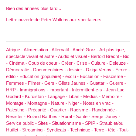
Bien des années plus tard...
Lettre ouverte de Peter Watkins aux spectateurs
Afrique -
Alimentation -
Alternatif -
André Gorz -
Art plastique,
spectacle vivant et autre -
Audio et visuel -
Bertold Brecht -
Bio
-
Cinéma -
Coup de coeur -
Créer -
Crise -
Culture -
Deleuze -
Démocratie -
Documentaires -
dossier -
Dziga Vertov -
Ecrire -
edito -
Education (populaire) -
exclu -
Exclusion -
Fascisme -
Femmes -
Filmer -
Gers -
Gilets Jaunes -
Guattari -
Guerre -
HRP -
Immigrations -
important -
Intermittent-e-s -
Jean-Luc
Godard -
Kurdistan -
Langage -
Liban -
Médias -
Mémoire -
Montage -
Montagne -
Nature -
Niger -
Notes en vrac -
Palestine -
Précarité -
Quartier -
Racisme -
Randonnée -
Résister -
Roland Barthes -
Rural -
Santé -
Serge Daney -
Service public -
Sites -
Situationnisme -
SPIP -
Straub et/ou
Huillet -
Streaming -
Syndicats -
Technique -
Terre -
tête -
Tout-