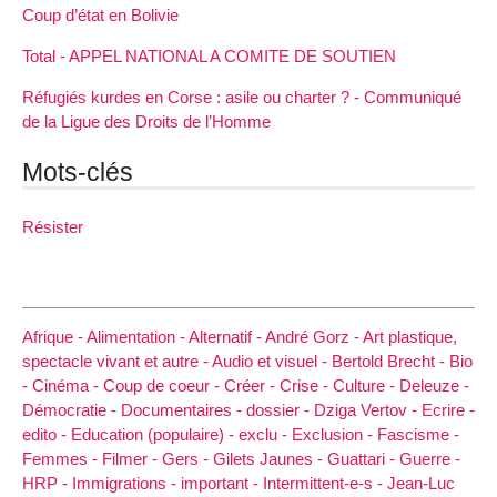
Coup d’état en Bolivie
Total - APPEL NATIONAL A COMITE DE SOUTIEN
Réfugiés kurdes en Corse : asile ou charter ? - Communiqué
de la Ligue des Droits de l’Homme
Mots-clés
Résister
Afrique -
Alimentation -
Alternatif -
André Gorz -
Art plastique,
spectacle vivant et autre -
Audio et visuel -
Bertold Brecht -
Bio
-
Cinéma -
Coup de coeur -
Créer -
Crise -
Culture -
Deleuze -
Démocratie -
Documentaires -
dossier -
Dziga Vertov -
Ecrire -
edito -
Education (populaire) -
exclu -
Exclusion -
Fascisme -
Femmes -
Filmer -
Gers -
Gilets Jaunes -
Guattari -
Guerre -
HRP -
Immigrations -
important -
Intermittent-e-s -
Jean-Luc