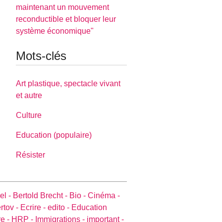
maintenant un mouvement
reconductible et bloquer leur
système économique"
Mots-clés
Art plastique, spectacle vivant
et autre
Culture
Education (populaire)
Résister
el -
Bertold Brecht -
Bio -
Cinéma -
rtov -
Ecrire -
edito -
Education
e -
HRP -
Immigrations -
important -