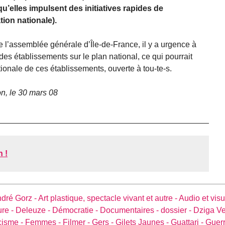
qu’elles impulsent des initiatives rapides de
tion nationale).
l’assemblée générale d’Île-de-France, il y a urgence à
 des établissements sur le plan national, ce qui pourrait
ionale de ces établissements, ouverte à tou-te-s.
on, le 30 mars 08
 !
dré Gorz -
Art plastique, spectacle vivant et autre -
Audio et visu
ure -
Deleuze -
Démocratie -
Documentaires -
dossier -
Dziga Ve
cisme -
Femmes -
Filmer -
Gers -
Gilets Jaunes -
Guattari -
Guerr