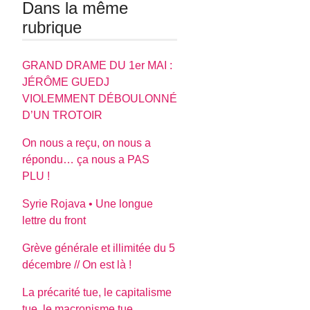
Dans la même
rubrique
GRAND DRAME DU 1er MAI :
JÉRÔME GUEDJ
VIOLEMMENT DÉBOULONNÉ
D’UN TROTOIR
On nous a reçu, on nous a
répondu… ça nous a PAS
PLU !
Syrie Rojava • Une longue
lettre du front
Grève générale et illimitée du 5
décembre // On est là !
La précarité tue, le capitalisme
tue, le macronisme tue