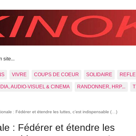
 site...
NS
VIVRE
COUPS DE COEUR
SOLIDAIRE
REFLE
DIA, AUDIO-VISUEL & CINEMA
RANDONNER, HRP...
T
onale : Fédérer et étendre les luttes, c’est indispensable (…)
le : Fédérer et étendre les