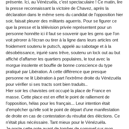
présente. Ici, au Vénézuéla, c’est spectaculaire ! Ce matin, lire
la presse reconnaissant la victoire de Chavez, après la
déclaration dans le même sens du candidat de l’opposition hier
soir, faisait pleurer des militants aguerris. Pour se figurer ce
que la presse et la télévision privée représentent pour un
personne honnête ici il faut se souvenir que les gens que l’on
voit pérorer à l’écran ou tirer à la ligne dans leurs articles ont
froidement soutenu le putsch, appelé au sabotage et à la
désobéissance, injurié sans trêve, soutenu un lock out au but
affiché d’affamer les quartiers populaires, le tout avec la
morgue insolente et bouffie de bonne conscience du type
pratiqué par Libération. A cette différence que presque
personne ne lit Libération à part l’extrême droite du Vénézuéla
pour vérifier si ses tracts sont bien traduits..
Hier soir les chavistes ont occupé la place de France en
masse. Cette place est en effet le point de ralliement de
l’opposition, hélas pour les français... Leur intention était
d’empêcher qu’elle soit le point de départ d’une manifestation
de droite en cas de contestation du résultat des éléctions. Ce
n’était plus nécéssaire. Tant mieux pour le Vénézuéla.
Je poste cette note avant de tomber de sommeil sur mon