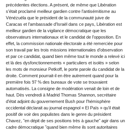
précédentes élections. A présent, de même que Libération
s’était proclamé meilleur gardien contre l’antisémitisme au
Vénézuéla que le président de la communauté juive de
Caracas et l’ambassade d’Israël dans ce pays, Libération est
meilleur gardien de la vigilance démocratique que les
observateurs internationaux et le candidat de l’opposition. En
effet, la commission nationale électorale a été remerciée pour
son travail par les trois missions internationales d’observation
et par ce candidat, quand bien même tout le monde a relevé ici
et là des dysfonctionnements « particuliers et isolés » selon
les mots de monsieur Petkoff, le porte parole du candidat de la
droite. Comment pourrait-il en être autrement quand pour la
première fois 97 % des bureaux de vote se trouvaient
automatisés. La consigne de modération venait de loin et de
haut. Dès vendredi à Madrid Thomas Shannon, secrétaire
d’état adjoint du gouvernement Bush pour l’hémisphère
occidental déclarait au journal espagnol « El Païs » qu’il était
positif de voir des populistes dans le genre du président
Chavez, "en dépit de ses positions très à gauche" agir dans un
cadre démocratique "quand bien même ils sont autoritaires