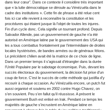
dans leur cœur". Dans ce contexte il considère très important
que « la lutte démocratique se déroule au Vénézuéla dans le
cadre des institutions ». Cette fin de phrase a été relue cent
fois ici car elle revient à reconnaître la constitution et les
procédures qui étaient jusque là l’objet de toutes les injures.
Fin d’un cycle donc. Cela signifie un tournant profond. Depuis
Salvador Allende, pas un gouvernement de gauche n’a été
autorisé en Amérique latine par le gouvernement des USA qui
les a tous combattus frontalement par l’intermédiaire de droites
locales hystérisées, de bandes armées ou de généraux félons.
Le précédent chilien avait été la matrice de ce choix de ligne.
Dans un premier temps il s’agissait d’étrangler dans la durée
l’Unité Populaire par le sabotage économique. Puis, devant les
succès électoraux du gouvernement, la décision fut prise d’un
coup de force. C’est le succès de cette méthode qui justifia d’y
recourir à chaque occasion. Au Vénézuéla encore, un putch fut
aussi organisé et soutenu en 2002 contre Hugo Chavez, on
s’en souvient. Peu s’en fallut qu’il réussisse. A présent le
gouvernement Bush est enlisé en Irak. Pendant ce temps les
majorités de gauche s’incrustent en Amérique latine en