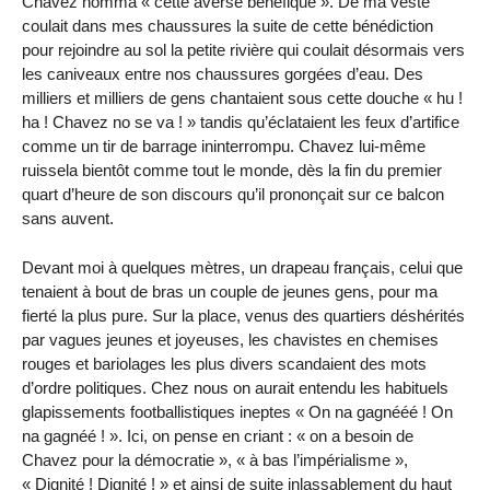
Chavez nomma « cette averse bénéfique ». De ma veste
coulait dans mes chaussures la suite de cette bénédiction
pour rejoindre au sol la petite rivière qui coulait désormais vers
les caniveaux entre nos chaussures gorgées d’eau. Des
milliers et milliers de gens chantaient sous cette douche « hu !
ha ! Chavez no se va ! » tandis qu’éclataient les feux d’artifice
comme un tir de barrage ininterrompu. Chavez lui-même
ruissela bientôt comme tout le monde, dès la fin du premier
quart d’heure de son discours qu’il prononçait sur ce balcon
sans auvent.
Devant moi à quelques mètres, un drapeau français, celui que
tenaient à bout de bras un couple de jeunes gens, pour ma
fierté la plus pure. Sur la place, venus des quartiers déshérités
par vagues jeunes et joyeuses, les chavistes en chemises
rouges et bariolages les plus divers scandaient des mots
d’ordre politiques. Chez nous on aurait entendu les habituels
glapissements footballistiques ineptes « On na gagnééé ! On
na gagnéé ! ». Ici, on pense en criant : « on a besoin de
Chavez pour la démocratie », « à bas l’impérialisme »,
« Dignité ! Dignité ! » et ainsi de suite inlassablement du haut