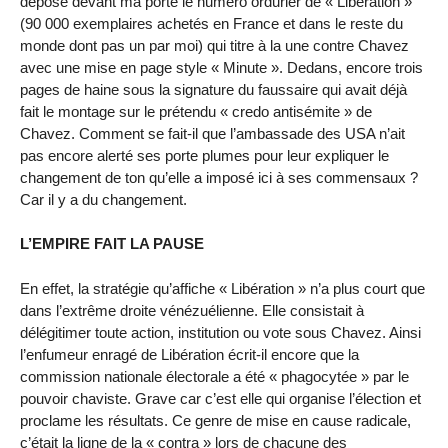
déposé devant ma porte le numéro ordurier de « Libération »
(90 000 exemplaires achetés en France et dans le reste du
monde dont pas un par moi) qui titre à la une contre Chavez
avec une mise en page style « Minute ». Dedans, encore trois
pages de haine sous la signature du faussaire qui avait déjà
fait le montage sur le prétendu « credo antisémite » de
Chavez. Comment se fait-il que l’ambassade des USA n’ait
pas encore alerté ses porte plumes pour leur expliquer le
changement de ton qu’elle a imposé ici à ses commensaux ?
Car il y a du changement.
L’EMPIRE FAIT LA PAUSE
En effet, la stratégie qu’affiche « Libération » n’a plus court que
dans l’extrême droite vénézuélienne. Elle consistait à
délégitimer toute action, institution ou vote sous Chavez. Ainsi
l’enfumeur enragé de Libération écrit-il encore que la
commission nationale électorale a été « phagocytée » par le
pouvoir chaviste. Grave car c’est elle qui organise l’élection et
proclame les résultats. Ce genre de mise en cause radicale,
c’était la ligne de la « contra » lors de chacune des