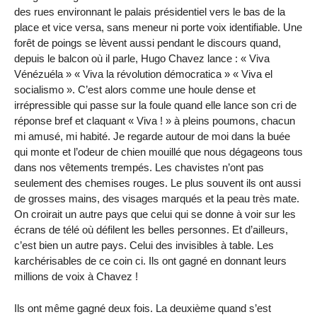
des rues environnant le palais présidentiel vers le bas de la
place et vice versa, sans meneur ni porte voix identifiable. Une
forêt de poings se lèvent aussi pendant le discours quand,
depuis le balcon où il parle, Hugo Chavez lance : « Viva
Vénézuéla » « Viva la révolution démocratica » « Viva el
socialismo ». C’est alors comme une houle dense et
irrépressible qui passe sur la foule quand elle lance son cri de
réponse bref et claquant « Viva ! » à pleins poumons, chacun
mi amusé, mi habité. Je regarde autour de moi dans la buée
qui monte et l’odeur de chien mouillé que nous dégageons tous
dans nos vêtements trempés. Les chavistes n’ont pas
seulement des chemises rouges. Le plus souvent ils ont aussi
de grosses mains, des visages marqués et la peau très mate.
On croirait un autre pays que celui qui se donne à voir sur les
écrans de télé où défilent les belles personnes. Et d’ailleurs,
c’est bien un autre pays. Celui des invisibles à table. Les
karchérisables de ce coin ci. Ils ont gagné en donnant leurs
millions de voix à Chavez !
Ils ont même gagné deux fois. La deuxième quand s’est