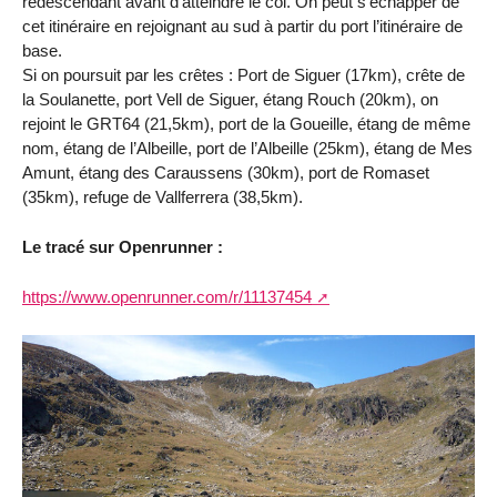
redescendant avant d’atteindre le col. On peut s’échapper de
cet itinéraire en rejoignant au sud à partir du port l’itinéraire de
base.
Si on poursuit par les crêtes : Port de Siguer (17km), crête de
la Soulanette, port Vell de Siguer, étang Rouch (20km), on
rejoint le GRT64 (21,5km), port de la Goueille, étang de même
nom, étang de l’Albeille, port de l’Albeille (25km), étang de Mes
Amunt, étang des Caraussens (30km), port de Romaset
(35km), refuge de Vallferrera (38,5km).
Le tracé sur Openrunner :
https://www.openrunner.com/r/11137454