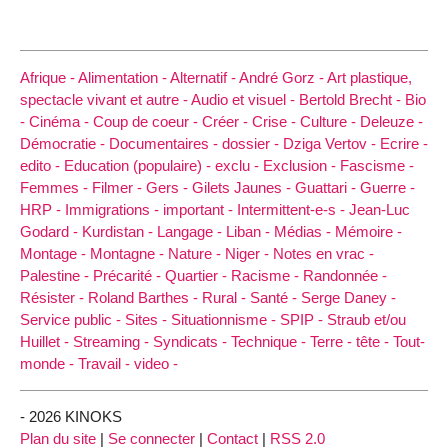
Afrique -
Alimentation -
Alternatif -
André Gorz -
Art plastique,
spectacle vivant et autre -
Audio et visuel -
Bertold Brecht -
Bio
-
Cinéma -
Coup de coeur -
Créer -
Crise -
Culture -
Deleuze -
Démocratie -
Documentaires -
dossier -
Dziga Vertov -
Ecrire -
edito -
Education (populaire) -
exclu -
Exclusion -
Fascisme -
Femmes -
Filmer -
Gers -
Gilets Jaunes -
Guattari -
Guerre -
HRP -
Immigrations -
important -
Intermittent-e-s -
Jean-Luc
Godard -
Kurdistan -
Langage -
Liban -
Médias -
Mémoire -
Montage -
Montagne -
Nature -
Niger -
Notes en vrac -
Palestine -
Précarité -
Quartier -
Racisme -
Randonnée -
Résister -
Roland Barthes -
Rural -
Santé -
Serge Daney -
Service public -
Sites -
Situationnisme -
SPIP -
Straub et/ou
Huillet -
Streaming -
Syndicats -
Technique -
Terre -
tête -
Tout-
monde -
Travail -
video -
- 2026 KINOKS
Plan du site
|
Se connecter
|
Contact
|
RSS 2.0