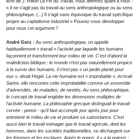
livre de J. Rifkin La Fin du Travail, vous affirmez quant à vous :
« Il ne s’agit pas du travail au sens anthropologique ou au sens
philosophique. (...) Il s’agit sans équivoque du travail spécifique
propre au capitalisme industriel » Pouvez-vous développer
pour nous cet argument ?
André Gorz :
Au sens anthropologique, on appelle
habituellement « travail » l’activité par laquelle les humains
façonnent et transforment leur milieu de vie. C’est d’abord la
malédiction biblique : le monde n’est pas naturellement propice
à la survie des humains, il n’est pas « un jardin planté pour
eux », disait Hegel. La vie humaine est « improbable », écrivait
Sartre, elle rencontre cette improbabilité comme un ensemble
d’adversités, de maladies, de raretés. Au sens philosophique,
le concept de travail englobe les dimensions multiples de
l’activité humaine. La philosophie grecque distinguait le travail-
corvée - ponos - qu’il faut accomplir jour après jour pour
entretenir le milieu de vie et produire sa subsistance. C’est
aussi bien le travail ménager que le travail agricole, dont les
hommes, dans les sociétés traditionnelles, se déchargent sur
les femmes et les esclaves. Après le ponos, il y a la poiesis :