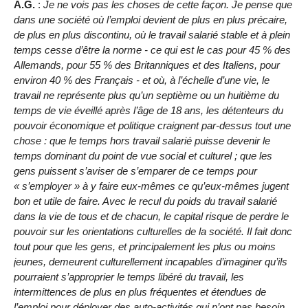
A.G.
:
Je ne vois pas les choses de cette façon. Je pense que
dans une société où l’emploi devient de plus en plus précaire,
de plus en plus discontinu, où le travail salarié stable et à plein
temps cesse d’être la norme - ce qui est le cas pour 45 % des
Allemands, pour 55 % des Britanniques et des Italiens, pour
environ 40 % des Français - et où, à l’échelle d’une vie, le
travail ne représente plus qu’un septième ou un huitième du
temps de vie éveillé après l’âge de 18 ans, les détenteurs du
pouvoir économique et politique craignent par-dessus tout une
chose : que le temps hors travail salarié puisse devenir le
temps dominant du point de vue social et culturel ; que les
gens puissent s’aviser de s’emparer de ce temps pour
« s’employer » à y faire eux-mêmes ce qu’eux-mêmes jugent
bon et utile de faire. Avec le recul du poids du travail salarié
dans la vie de tous et de chacun, le capital risque de perdre le
pouvoir sur les orientations culturelles de la société. Il fait donc
tout pour que les gens, et principalement les plus ou moins
jeunes, demeurent culturellement incapables d’imaginer qu’ils
pourraient s’approprier le temps libéré du travail, les
intermittences de plus en plus fréquentes et étendues de
l’emploi pour déployer des auto-activités qui n’ont pas besoin