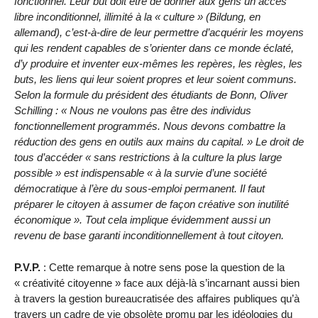
fonctionnel. Leur but doit être de donner aux gens un accès
libre inconditionnel, illimité à la « culture » (Bildung, en
allemand), c’est-à-dire de leur permettre d’acquérir les moyens
qui les rendent capables de s’orienter dans ce monde éclaté,
d’y produire et inventer eux-mêmes les repères, les règles, les
buts, les liens qui leur soient propres et leur soient communs.
Selon la formule du président des étudiants de Bonn, Oliver
Schilling : « Nous ne voulons pas être des individus
fonctionnellement programmés. Nous devons combattre la
réduction des gens en outils aux mains du capital. » Le droit de
tous d’accéder « sans restrictions à la culture la plus large
possible » est indispensable « à la survie d’une société
démocratique à l’ère du sous-emploi permanent. Il faut
préparer le citoyen à assumer de façon créative son inutilité
économique ». Tout cela implique évidemment aussi un
revenu de base garanti inconditionnellement à tout citoyen.
P.V.P.
: Cette remarque à notre sens pose la question de la
« créativité citoyenne » face aux déjà-là s’incarnant aussi bien
à travers la gestion bureaucratisée des affaires publiques qu’à
travers un cadre de vie obsolète promu par les idéologies du