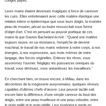
congés payés.
Leurs mains étaient devenues magiques à force de caresser
les cuirs. Elles entretenaient avec cette matière élastique une
relation intime si épidermique que sous leurs doigts, la moindre
peau de mouton, pécari ou loutre ressuscitait sous forme
d’objet d’art. C’est en pensant au pouvoir poétique de ces
mains-là que Gaston Bachelard écrivit : "Quand une matière
toujours neuve, en sa résistance, l’empêche de devenir
machinal, le travail de nos mains redonne à notre corps, à nos
énergies, à nos expressions, aux mots mêmes de notre
langage, des forces originelles. Enlevez les rêves, vous
assommez l’ouvrier. Négligez les puissances oniriques du
travail, vous diminuez, vous anéantissez les travailleurs."
En cherchant bien, on trouve encore, à Millau, dans les
décombres de la mégisserie aveyronnaise, quelques rêveurs
capables d’ultimes chefs-d’œuvre. Leur pouvoir tactile sait
encore faire la différence, d’une simple caresse du bout des
doigts, entre une peau moelleuse et une peau veloutée, entre
le grain paillé et le grain pétillé. Leur expérience garde en