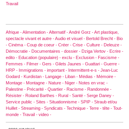
Travail
Afrique -
Alimentation -
Alternatif -
André Gorz -
Art plastique,
spectacle vivant et autre -
Audio et visuel -
Bertold Brecht -
Bio
-
Cinéma -
Coup de coeur -
Créer -
Crise -
Culture -
Deleuze -
Démocratie -
Documentaires -
dossier -
Dziga Vertov -
Ecrire -
edito -
Education (populaire) -
exclu -
Exclusion -
Fascisme -
Femmes -
Filmer -
Gers -
Gilets Jaunes -
Guattari -
Guerre -
HRP -
Immigrations -
important -
Intermittent-e-s -
Jean-Luc
Godard -
Kurdistan -
Langage -
Liban -
Médias -
Mémoire -
Montage -
Montagne -
Nature -
Niger -
Notes en vrac -
Palestine -
Précarité -
Quartier -
Racisme -
Randonnée -
Résister -
Roland Barthes -
Rural -
Santé -
Serge Daney -
Service public -
Sites -
Situationnisme -
SPIP -
Straub et/ou
Huillet -
Streaming -
Syndicats -
Technique -
Terre -
tête -
Tout-
monde -
Travail -
video -