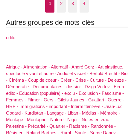
1
2
3
4
Autres groupes de mots-clés
edito
Afrique -
Alimentation -
Alternatif -
André Gorz -
Art plastique,
spectacle vivant et autre -
Audio et visuel -
Bertold Brecht -
Bio
-
Cinéma -
Coup de coeur -
Créer -
Crise -
Culture -
Deleuze -
Démocratie -
Documentaires -
dossier -
Dziga Vertov -
Ecrire -
edito -
Education (populaire) -
exclu -
Exclusion -
Fascisme -
Femmes -
Filmer -
Gers -
Gilets Jaunes -
Guattari -
Guerre -
HRP -
Immigrations -
important -
Intermittent-e-s -
Jean-Luc
Godard -
Kurdistan -
Langage -
Liban -
Médias -
Mémoire -
Montage -
Montagne -
Nature -
Niger -
Notes en vrac -
Palestine -
Précarité -
Quartier -
Racisme -
Randonnée -
Résister -
Roland Barthes -
Rural -
Santé -
Serge Daney -