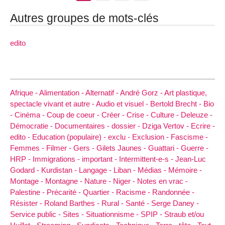
Autres groupes de mots-clés
edito
Afrique -
Alimentation -
Alternatif -
André Gorz -
Art plastique,
spectacle vivant et autre -
Audio et visuel -
Bertold Brecht -
Bio
-
Cinéma -
Coup de coeur -
Créer -
Crise -
Culture -
Deleuze -
Démocratie -
Documentaires -
dossier -
Dziga Vertov -
Ecrire -
edito -
Education (populaire) -
exclu -
Exclusion -
Fascisme -
Femmes -
Filmer -
Gers -
Gilets Jaunes -
Guattari -
Guerre -
HRP -
Immigrations -
important -
Intermittent-e-s -
Jean-Luc
Godard -
Kurdistan -
Langage -
Liban -
Médias -
Mémoire -
Montage -
Montagne -
Nature -
Niger -
Notes en vrac -
Palestine -
Précarité -
Quartier -
Racisme -
Randonnée -
Résister -
Roland Barthes -
Rural -
Santé -
Serge Daney -
Service public -
Sites -
Situationnisme -
SPIP -
Straub et/ou