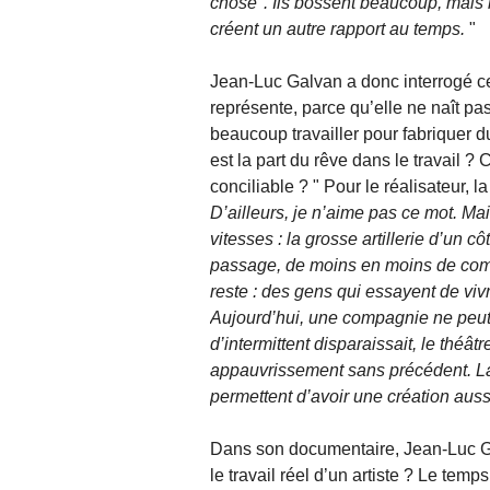
chose". Ils bossent beaucoup, mais il
créent un autre rapport au temps.
"
Jean-Luc Galvan a donc interrogé ce 
représente, parce qu’elle ne naît pas 
beaucoup travailler pour fabriquer d
est la part du rêve dans le travail 
conciliable ? " Pour le réalisateur, l
D’ailleurs, je n’aime pas ce mot. Ma
vitesses : la grosse artillerie d’un 
passage, de moins en moins de compag
reste : des gens qui essayent de vivre
Aujourd’hui, une compagnie ne peut 
d’intermittent disparaissait, le théât
appauvrissement sans précédent. La m
permettent d’avoir une création auss
Dans son documentaire, Jean-Luc G
le travail réel d’un artiste ? Le temp