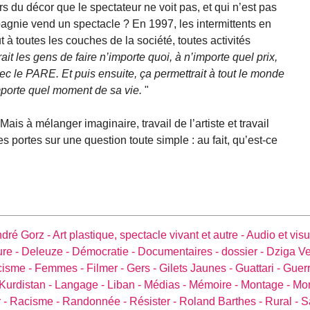
 du décor que le spectateur ne voit pas, et qui n’est pas
gnie vend un spectacle ? En 1997, les intermittents en
t à toutes les couches de la société, toutes activités
t les gens de faire n’importe quoi, à n’importe quel prix,
c le PARE. Et puis ensuite, ça permettrait à tout le monde
importe quel moment de sa vie.
"
 Mais à mélanger imaginaire, travail de l’artiste et travail
s portes sur une question toute simple : au fait, qu’est-ce
dré Gorz -
Art plastique, spectacle vivant et autre -
Audio et visu
ure -
Deleuze -
Démocratie -
Documentaires -
dossier -
Dziga Ve
cisme -
Femmes -
Filmer -
Gers -
Gilets Jaunes -
Guattari -
Guerr
Kurdistan -
Langage -
Liban -
Médias -
Mémoire -
Montage -
Mo
 -
Racisme -
Randonnée -
Résister -
Roland Barthes -
Rural -
S