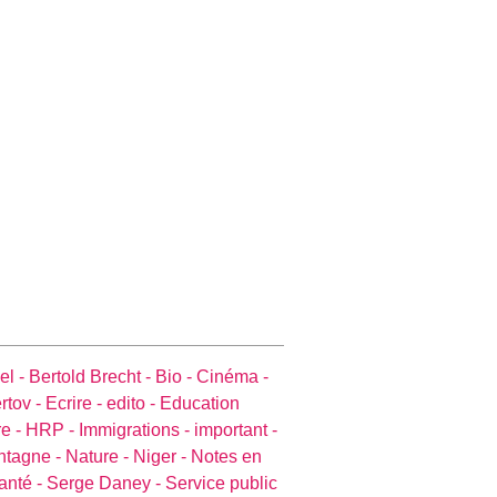
el -
Bertold Brecht -
Bio -
Cinéma -
rtov -
Ecrire -
edito -
Education
e -
HRP -
Immigrations -
important -
ntagne -
Nature -
Niger -
Notes en
anté -
Serge Daney -
Service public