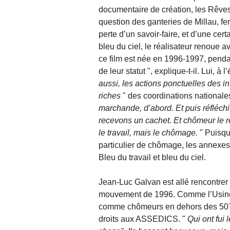
documentaire de création, les Rêves
question des ganteries de Millau, fe
perte d’un savoir-faire, et d’une cert
bleu du ciel, le réalisateur renoue av
ce film est née en 1996-1997, pendan
de leur statut ", explique-t-il. Lui, à 
aussi, les actions ponctuelles des in
riches
" des coordinations nationale
marchande, d’abord. Et puis réfléchi
recevons un cachet. Et chômeur le re
le travail, mais le chômage.
" Puisqu’
particulier de chômage, les annexes 
Bleu du travail et bleu du ciel.
Jean-Luc Galvan est allé rencontrer
mouvement de 1996. Comme l’Usine,
comme chômeurs en dehors des 507 h
droits aux ASSEDICS. "
Qui ont fui 