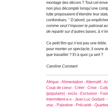
montage des décors ? Tout cet envers
non plus décompté lorsqu’une compa
lutte proposaient d’étendre leur statu
confondues. "
D’abord, ça empêcherai
comme veut l’imposer le patronat ave
de repartir sur d’autres bases, à n’
Ce petit film qui n’est pas une bible.
pour monter un spectacle, il ouvre de
que travailler ? Et à quoi ça sert ?
Caroline Constant
Afrique -
Alimentation -
Alternatif -
An
Coup de coeur -
Créer -
Crise -
Cult
(populaire) -
exclu -
Exclusion -
Fas
Intermittent-e-s -
Jean-Luc Godard -
vrac -
Palestine -
Précarité -
Quartier