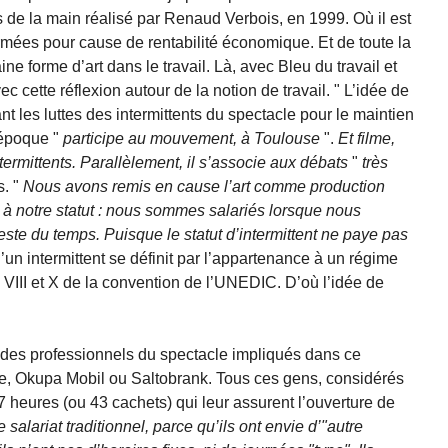
 de la main réalisé par Renaud Verbois, en 1999. Où il est
rmées pour cause de rentabilité économique. Et de toute la
aine forme d’art dans le travail. Là, avec Bleu du travail et
ec cette réflexion autour de la notion de travail. " L’idée de
t les luttes des intermittents du spectacle pour le maintien
l’époque "
participe au mouvement, à Toulouse
".
Et filme,
termittents. Parallèlement, il s’associe aux débats
"
très
s. "
Nous avons remis en cause l’art comme production
 à notre statut : nous sommes salariés lorsque nous
ste du temps. Puisque le statut d’intermittent ne paye pas
un intermittent se définit par l’appartenance à un régime
VIII et X de la convention de l’UNEDIC. D’où l’idée de
 des professionnels du spectacle impliqués dans ce
 Okupa Mobil ou Saltobrank. Tous ces gens, considérés
eures (ou 43 cachets) qui leur assurent l’ouverture de
le salariat traditionnel, parce qu’ils ont envie d’"autre