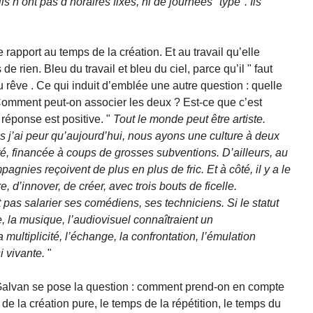
s n’ont pas d’horaires fixes, ni de journées "type". Ils
rapport au temps de la création. Et au travail qu’elle
de rien. Bleu du travail et bleu du ciel, parce qu’il " faut
u rêve . Ce qui induit d’emblée une autre question : quelle
? Comment peut-on associer les deux ? Est-ce que c’est
a réponse est positive. "
Tout le monde peut être artiste.
is j’ai peur qu’aujourd’hui, nous ayons une culture à deux
côté, financée à coups de grosses subventions. D’ailleurs, au
nies reçoivent de plus en plus de fric. Et à côté, il y a le
, d’innover, de créer, avec trois bouts de ficelle.
pas salarier ses comédiens, ses techniciens. Si le statut
re, la musique, l’audiovisuel connaîtraient un
ultiplicité, l’échange, la confrontation, l’émulation
i vivante.
"
alvan se pose la question : comment prend-on en compte
s de la création pure, le temps de la répétition, le temps du