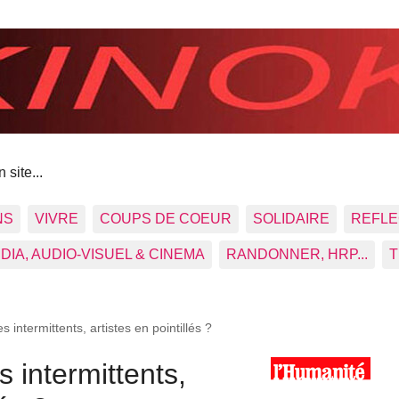
 site...
NS
VIVRE
COUPS DE COEUR
SOLIDAIRE
REFLE
DIA, AUDIO-VISUEL & CINEMA
RANDONNER, HRP...
T
 intermittents, artistes en pointillés ?
 intermittents,